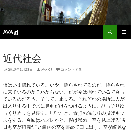
検
AVA gj
索
コ
メインメ
ン
ニュー
テ
近代社会
ン
ツ
へ
2015年1月23日
AVA GJ
コメントする
ス
キ
僕はいま揺れている。いや、揺らされてるのだ、揺らされ
ッ
に来ているのか？わからない。だが今は揺れているで合っ
プ
ているのだろう。そして、止まる。それぞれの場所に人が
出入りする中で水に鼻毛だけをつけるように、ひっそりゆ
っくり周りを見渡す。｢チッ｣と、舌打ち混じりの投げキッ
スをする。今回はハズレかと。僕は諦め、空を見上げる″今
日も空が綺麗だ″と豪雨の空を眺めて口に出す。空が綺麗な