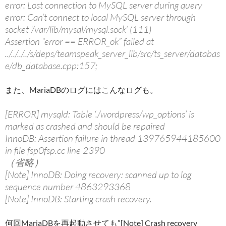
error: Lost connection to MySQL server during query
error: Can’t connect to local MySQL server through
socket ‘/var/lib/mysql/mysql.sock’ (111)
Assertion “error == ERROR_ok” failed at
../../../../s/deps/teamspeak_server_lib/src/ts_server/databas
e/db_database.cpp:157;
また、MariaDBのログにはこんなログも。
[ERROR] mysqld: Table ‘./wordpress/wp_options’ is
marked as crashed and should be repaired
InnoDB: Assertion failure in thread 139765944185600
in file fsp0fsp.cc line 2390
（省略）
[Note] InnoDB: Doing recovery: scanned up to log
sequence number 4863293368
[Note] InnoDB: Starting crash recovery.
何回MariaDBを再起動させても”[Note] Crash recovery