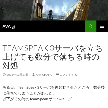
検
AVA gj
索
コ
メインメ
ン
ニュー
テ
TEAMSPEAK 3サーバを立ち
ン
ツ
上げても数分で落ちる時の
へ
ス
対処
キ
ッ
2016年11月27日
KAR-CHANG
コメントする
プ
ある日、TeamSpeak 3サーバを再起動させたところ、数分後
に落ちてしまうことがあった。
以下がその時のTeamSpeak サーバのログ