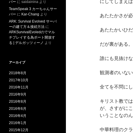
にしてしまえば
バー
に
saidainina
より
TeamSpeak 3 カーちゃんサー
バー
に
Kar-Chang
より
あたたかさが必
ARK: Survival Evolved サーバ
ーの建て方＆接続方法
に
あたたかいひだ
ARKSurvivalEvoledのでマル
チプレイする為ポート開放す
る | デルガッツィーノ
より
だが裏がある。
誰にも見抜けな
アーカイブ
観測者のいない
2018年8月
2017年10月
全てを不問にし
2016年11月
2016年9月
キリスト教では
2016年8月
が、さすがにこ
2016年6月
いうことなのん
2016年4月
2016年1月
中華料理のクラ
2015年12月