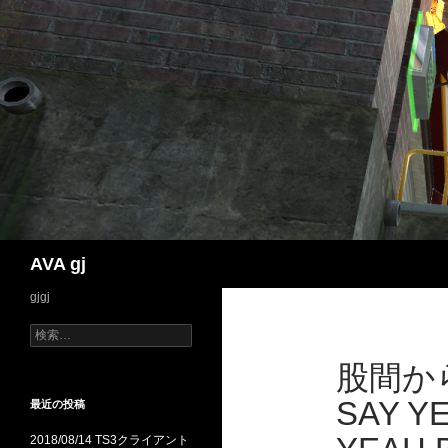
検
AVA gj
索
gjgj
検
索:
股間か
SAY 
最近の投稿
2018/08/14 TS3クライアント