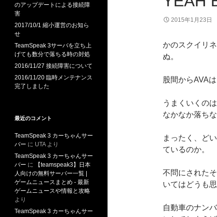
YEAH
のアップデートによる接続障
害
2015年1月23日
2017/10/1 縮小運営のお知ら
せ
かのスクイリネ
TeamSpeak 3サーバを立ち上
げても数分で落ちる時の対処
ぬ。
2016/11/27 接続障害について
2016/11/20 臨時メンテナンス
股間からAVA
完了しました
うまくいくのは
なかなか落ちな
最近のコメント
TeamSpeak 3 カーちゃんサー
まったく、どい
バー
に
UTA
より
ているのか。
TeamSpeak 3 カーちゃんサー
バー
に
【teamspeak3】日本
不問にされたそ
人向けの無料サーバー一覧 |
ゲームニュースまとめ - 最新
いてはどうも思
ゲームニュースや情報と攻略
より
自動車のナンバ
TeamSpeak 3 カーちゃんサー