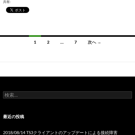
共有:
投
1
2
…
7
次へ →
稿
ナ
ビ
ゲ
ー
検
索:
シ
ョ
最近の投稿
ン
2018/08/14 TS3クライアントのアップデートによる接続障害