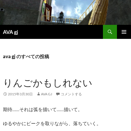
検
AVA gj
索
コ
メインメ
ン
ニュー
テ
ン
ava gj のすべての投稿
ツ
へ
ス
りんごかもしれない
キ
ッ
プ
2015年3月30日
AVA GJ
コメントする
期待……それは弧を描いて……描いて。
ゆるやかにピークを取りながら、落ちていく。