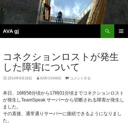
検
AVA gj
索
コ
メインメ
ン
ニュー
テ
ン
コネクションロストが発生
ツ
した障害について
へ
ス
キ
2014年9月18日
KAR-CHANG
コメントする
ッ
プ
本日、16時58分頃から17時01分頃までコネクションロスト
が発生しTeamSpeak サーバーから切断される障害が発生し
ました。
その直後、通常通りサーバーに接続できるようになりまし
た。